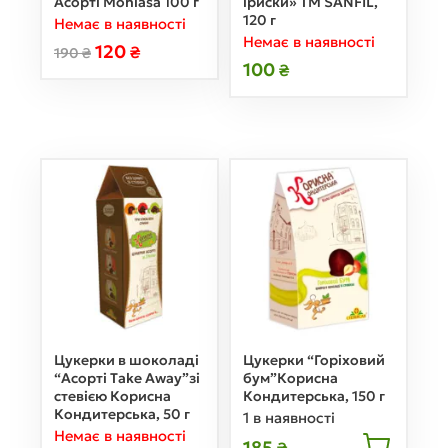
Асорті Monlasa 100 г
іриски» ТМ SANFIL,
120 г
Немає в наявності
Немає в наявності
120
₴
190
₴
100
₴
Цукерки в шоколаді
Цукерки “Горіховий
“Асорті Take Away”зі
бум”Корисна
стевією Корисна
Кондитерська, 150 г
Кондитерська, 50 г
1 в наявності
Немає в наявності
185
₴