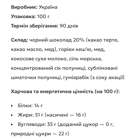
Виробник:
Україна
Упаковка:
100 г
Термін зберігання:
90 днів
Склад:
чорний шоколад 20% (какао терте,
какао масло, мед), горіхи кеш’ю, мед,
кокосове сухе молоко, сіль морська,
концентрований сік полуниці, сублімовані
шматочки полуниці, гуміарабік (з соку акації)
Харчова та енергетична цінність (на 100 г):
Білки: 14 г
Жири: 51 г (насичені — 16 г)
Вуглеводи: 35 г (доданий цукор — 0 г,
природні цукри — 22 г)