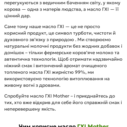
перегукуються з ведичним баченням світу, у якому
корова — одна з матерів людства, а масло ГХІ — її
цінний дар.
Саме тому наше масло ГХІ — це не просто
корисний продукт, це символ турботи, чистоти й
духовного зв’язку з природою . Ми створюємо
натуральні молочні продукти без жодних добавок і
домішок – тільки фермерське коров’яче молоко та
автентична технологія. Щоб отримати надзвичайно
ніжний смак і витончений аромат очищеного
топленого масла ГХІ жирністю 99%, ми
використовуємо технологію витоплювання на
живому вогні з дровами.
Спробуйте масло ГХІ Mother – і приєднайтесь до
тих, хто вже відкрив для себе його справжній смак і
неперевершену якість.
Чим корисне масло
ГХІ Mother