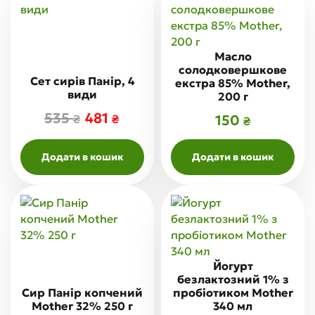
Масло
солодковершкове
Сет сирів Панір, 4
екстра 85% Mother,
види
200 г
535
481
150
₴
₴
₴
Додати в кошик
Додати в кошик
Йогурт
безлактозний 1% з
Сир Панір копчений
пробіотиком Mother
Mother 32% 250 г
340 мл