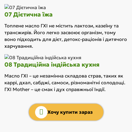
07 Дієтична їжа
Топлене масло ГХІ не містить лактози, казеїну та
трансжирів. Його легко засвоює організм, тому
воно підходить для дієт, детокс-раціонів і дитячого
харчування.
08 Традиційна індійська кухня
Масло ГХІ – це незамінна складова страв, таких як
каррі, дхал, сабджі, самоси, різноманітні солодощі.
ГХІ Mother – це смак і дух справжньої Індії.
Хочу купити зараз