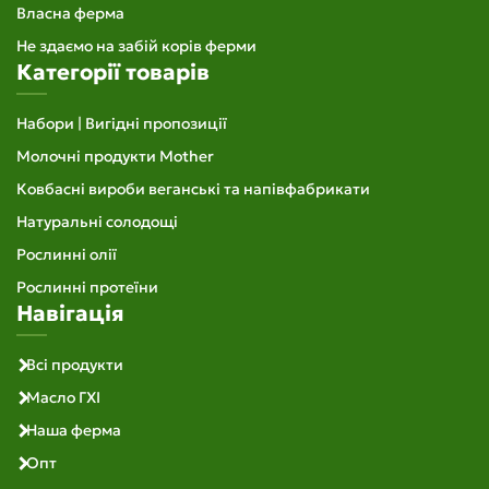
Власна ферма
Не здаємо на забій корів ферми
Категорії товарів
Набори | Вигідні пропозиції
Молочні продукти Mother
Ковбасні вироби веганські та напівфабрикати
Натуральні солодощі
Рослинні олії
Рослинні протеїни
Навігація
Всі продукти
Масло ГХІ
Наша ферма
Опт