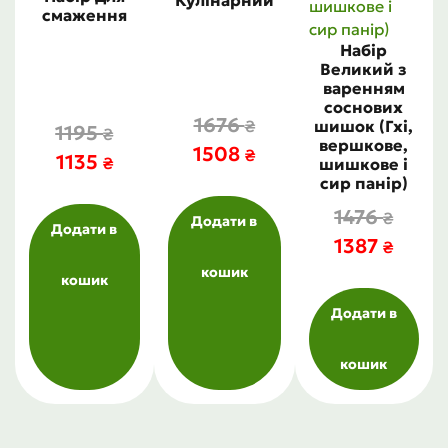
смаження
Набір
Великий з
варенням
соснових
1676
шишок (Гхі,
₴
1195
₴
вершкове,
1508
₴
1135
₴
шишкове і
сир панір)
1476
₴
Додати в
Додати в
1387
₴
кошик
кошик
Додати в
кошик