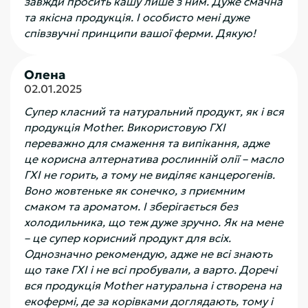
завжди просить кашу лише з ним. Дуже смачна
та якісна продукція. І особисто мені дуже
співзвучні принципи вашої ферми. Дякую!
Олена
02.01.2025
Супер класний та натуральний продукт, як і вся
продукція Mother. Використовую ГХІ
переважно для смаження та випікання, адже
це корисна алтернатива рослинній олії – масло
ГХІ не горить, а тому не виділяє канцерогенів.
Воно жовтеньке як сонечко, з приємним
смаком та ароматом. І зберігається без
холодильника, що теж дуже зручно. Як на мене
– це супер корисний продукт для всіх.
Однозначно рекомендую, адже не всі знають
що таке ГХІ і не всі пробували, а варто. Доречі
вся продукція Mother натуральна і створена на
екофермі, де за корівками доглядають, тому і