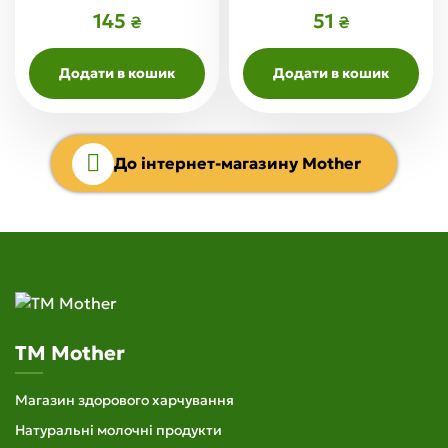
145
51
₴
₴
Додати в кошик
Додати в кошик
До інтернет-магазину Mother
TM Mother
Магазин здорового харчування
Натуральні молочні продукти