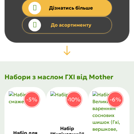
Дізнатись більше
До асортименту
Набори з маслом ГХІ від Mother
-5%
-10%
-6%
Набір
Набір для
"Кулінарний"