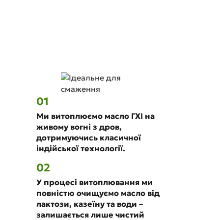
в кожну баночку топленого масла ГХІ Mother.
Чому топлене масло
ГХІ Mother
01
Ми витоплюємо масло ГХІ на
живому вогні з дров,
дотримуючись класичної
індійської технології.
02
У процесі витоплювання ми
повністю очищуємо масло від
лактози, казеїну та води –
залишається лише чистий