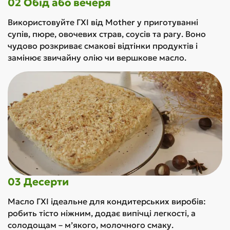
02 Обід або вечеря
Використовуйте ГХІ від Mother у приготуванні
супів, пюре, овочевих страв, соусів та рагу. Воно
чудово розкриває смакові відтінки продуктів і
замінює звичайну олію чи вершкове масло.
03 Десерти
Масло ГХІ ідеальне для кондитерських виробів:
робить тісто ніжним, додає випічці легкості, а
солодощам – м’якого, молочного смаку.