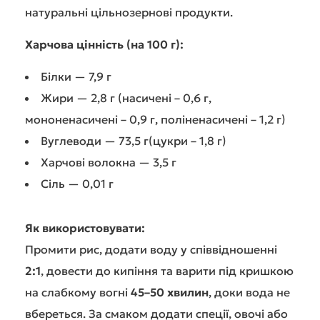
натуральні цільнозернові продукти.
Харчова цінність (на 100 г):
Білки — 7,9 г
Жири — 2,8 г (насичені – 0,6 г,
мононенасичені – 0,9 г, поліненасичені – 1,2 г)
Вуглеводи — 73,5 г(цукри – 1,8 г)
Харчові волокна — 3,5 г
Сіль — 0,01 г
Як використовувати:
Промити рис, додати воду у співвідношенні
2:1
, довести до кипіння та варити під кришкою
на слабкому вогні
45–50 хвилин
, доки вода не
вбереться. За смаком додати спеції, овочі або