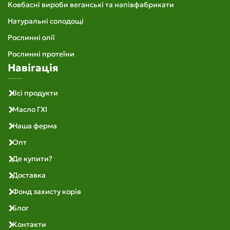
Ковбасні вироби веганські та напівфабрикати
Натуральні солодощі
Рослинні олії
Рослинні протеїни
Навігація
Всі продукти
Масло ГХІ
Наша ферма
Опт
Де купити?
Доставка
Фонд захисту корів
Блог
Контакти