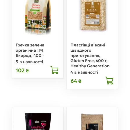
Гречка зелена
Пластівці вівсяні
органічна ТМ
швидкого
Екород, 400 г
приготування,
Gluten Free, 400 г,
5 в наявності
Healthy Generation
102
₴
4 в наявності
64
₴