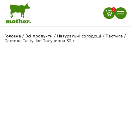
0
Головна
/
Всі продукти
/
Натуральні солодощі
/
Пастила
/
Пастила Tasty Jar Полунична 32 г