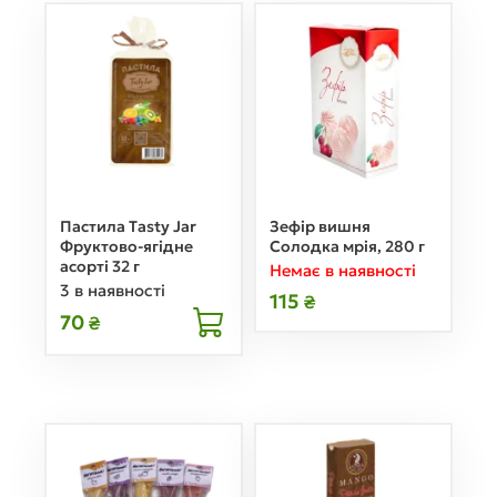
Пастила Tasty Jar
Зефір вишня
Фруктово-ягідне
Солодка мрія, 280 г
асорті 32 г
Немає в наявності
3 в наявності
115
₴
70
₴