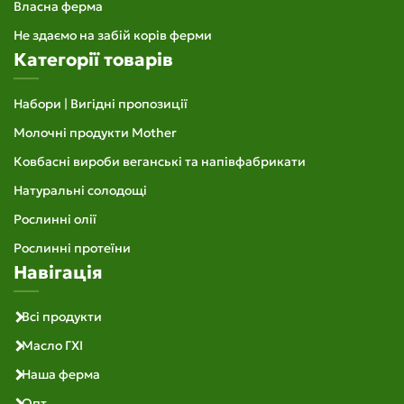
Власна ферма
Не здаємо на забій корів ферми
Категорії товарів
Набори | Вигідні пропозиції
Молочні продукти Mother
Ковбасні вироби веганські та напівфабрикати
Натуральні солодощі
Рослинні олії
Рослинні протеїни
Навігація
Всі продукти
Масло ГХІ
Наша ферма
Опт