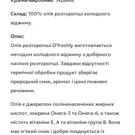
Країна-виробник:
Україна
Склад:
100% олія розторопші холодного
віджиму.
Опис:
Олія розторопші O’freshly виготовляється
методом холодного віджиму з добірного
насіння розторопші. Завдяки відсутності
термічної обробки продукт зберігає
природний смак, аромат і цінні поживні
речовини.
Олія є джерелом поліненасичених жирних
кислот, зокрема Омега-3 та Омега-6, а також
містить вітаміни Е, А та вітаміни групи B. Вона
має м’який смак і добре поєднується із