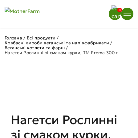
0
Головна
/
Всі продукти
/
Ковбасні вироби веганські та напівфабрикати
/
Веганські котлети та фарш
/
Нагетси Рослинні зі смаком курки, ТМ Prema 300 г
Нагетси Рослинні
зі смаком курки,