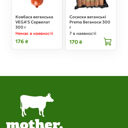
Ковбаса веганська
Сосиски веганські
VEGA’S Сервелат
Prema Веганоси 300
300 г
г
Немає в наявності
7 в наявності
176
170
₴
₴