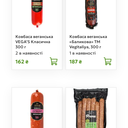
Ковбаса веганська
Ковбаса веганська
VEGA’S Класична
«Баликова» ТМ
300 г
Vegitaliya, 300 г
2 в наявності
1 в наявності
162
187
₴
₴