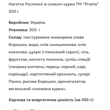
Нагетси Рослинні зі смаком курки ТМ “Prema”
300 г
Виробник:
Україна
Упаковка:
300 г
Склад:
текстуроване знежирене соєве
борошно, вода, олія соняшникова, олія
кокосова, цукри (глюкозний сироп), сіль,
фруктоза, кислота лимонна, суміш спецій
(паприка копчена, перець чорний, карі,
коріандр), картопляний крохмаль, сухарі
Панко, рисове борошно, ароматизатор
веганський «смажена курка».
Харчова та енергетична цінність (на 100 г):