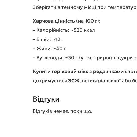
Зберігати в темному місці при температурі
Харчова цінність (на 100 г):
– Калорійність: ~520 ккал
– Білки: ~12 г
– Жири: ~40 г
– Вуглеводи: ~30 г (у т.ч. природні цукри 
Купити горіховий мікс з родзинками
варто
дотримується
ЗСЖ
,
вегетаріанської
або
б
Відгуки
Відгуків немає, поки що.