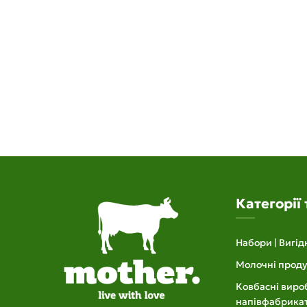
Категорії 
Набори | Вигід
Молочні проду
Ковбасні вироб
напівфабрика