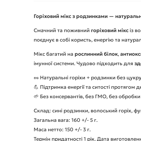
Горіховий мікс з родзинками — натураль
Смачний та поживний
горіховий мікс
із в
поєднує в собі користь, енергію та натура
Мікс багатий на
рослинний білок
,
антиокс
імунної системи. Чудово підходить для
зд
🥜 Натуральні горіхи + родзинки без цукр
💪 Підтримка енергії та ситості протягом д
🌱 Без консервантів, без ГМО, без обробки
Склад: сині родзинки, волоський горіх, ф
Загальна вага: 160 +/- 5 г.
Маса нетто: 150 +/- 3 г.
Термін придатності 1 рік. Дата виготовлен