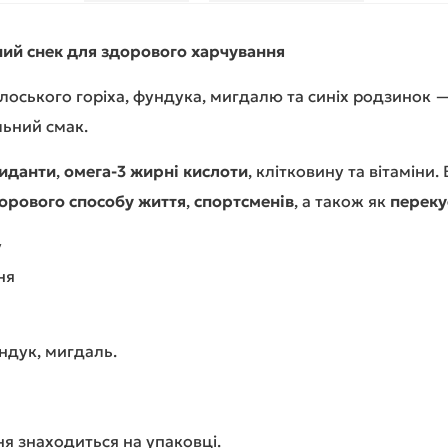
ний снек для здорового харчування
олоського горіха, фундука, мигдалю та синіх родзинок 
льний смак.
иданти
,
омега-3 жирні кислоти
, клітковину та вітаміни.
орового способу життя
,
спортсменів
, а також як
переку
у
ня
ундук, мигдаль.
ня знаходиться на упаковці.