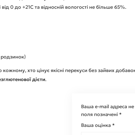
 від 0 до +21С та відносній вологості не більше 65%.
з родзинок)
 кожному, хто цінує якісні перекуси без зайвих добавок
езглютенової дієти
.
Ваша e-mail адреса н
поля позначені
*
Ваша оцінка
*