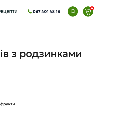
0
РЕЦЕПТИ
067 401 48 16
хів з родзинками
офрукти