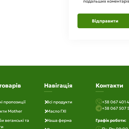
подальших коментарів
товарів
Навігація
Контакти
ні пропозиції
Всі продукти
+38 067 401 4
+38 067 507 
кти Mother
Масло ГХІ
и веганські та
Наша ферма
Графік роботи:
ти