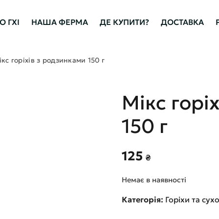
 ГХІ
НАША ФЕРМА
ДЕ КУПИТИ?
ДОСТАВКА
ікс горіхів з родзинками 150 г
Мікс горі
150 г
125
₴
Немає в наявності
Категорія:
Горіхи та сух