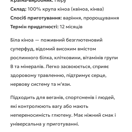
Країна-виробник:
Перу
Склад:
100% крупа кіноа (квіноа, кінва)
Спосіб приготування:
варіння, пророщування
Термін придатності:
12 місяців
Біла кіноа — поживний безглютеновий
суперфуд, відомий високим вмістом
рослинного білка, клітковини, вітамінів групи
B та мінералів. Легко засвоюється, сприяє
здоровому травленню, підтримує серце,
нервову систему та м’язи.
Підходить для веганів, спортсменів і людей,
які контролюють вагу або мають
непереносимість глютену. Має ніжний смак і
універсальна у приготуванні.