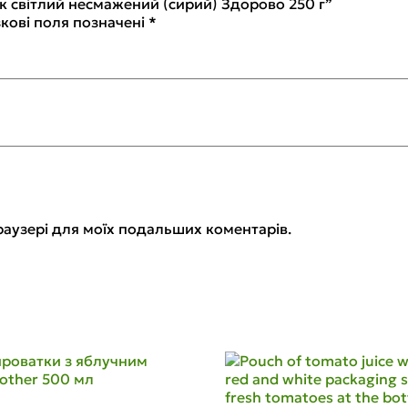
к світлий несмажений (сирий) Здорово 250 г”
кові поля позначені
*
 браузері для моїх подальших коментарів.