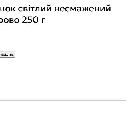
шок світлий несмажений
рово 250 г
 кошик