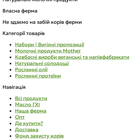
Власна ферма
Не здаємо на забій корів ферми
Категорії товарів
Набори | Вигідні пропозиції
Молочні продукти Mother
Ковбасні вироби веганські та напівфабрикати
Натуральні солодощі
Рослинні олії
Рослинні протеїни
Навігація
Всі продукти
Масло ГХІ
Наша ферма
Опт
Де купити?
Доставка
Фонд захисту корів