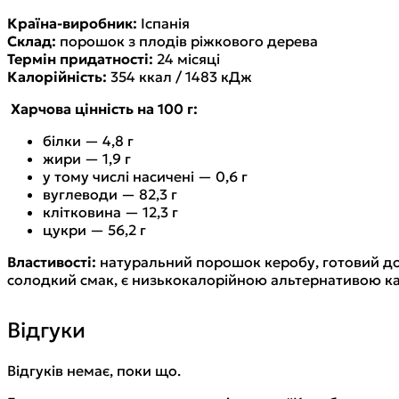
Країна-виробник:
Іспанія
Склад:
порошок з плодів ріжкового дерева
Термін придатності:
24 місяці
Калорійність:
354 ккал / 1483 кДж
Харчова цінність на 100 г:
білки — 4,8 г
жири — 1,9 г
у тому числі насичені — 0,6 г
вуглеводи — 82,3 г
клітковина — 12,3 г
цукри — 56,2 г
Властивості:
натуральний порошок керобу, готовий до 
солодкий смак, є низькокалорійною альтернативою как
Відгуки
Відгуків немає, поки що.