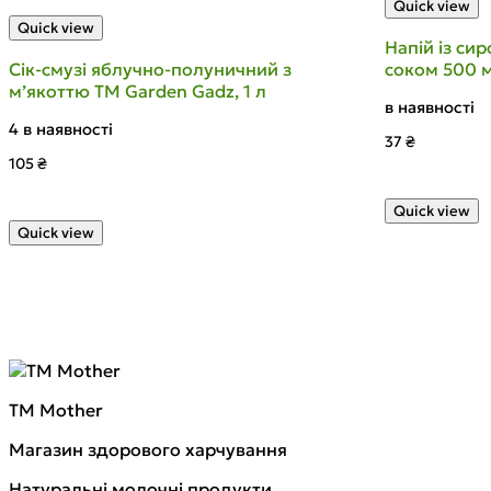
Quick view
Quick view
Напій із си
Сік-смузі яблучно-полуничний з
соком 500 
м’якоттю ТМ Garden Gadz, 1 л
в наявності
4 в наявності
37
₴
105
₴
Quick view
Quick view
TM Mother
Магазин здорового харчування
Натуральні молочні продукти