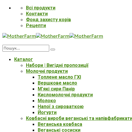
Всі продукти
Контакти
Фонд захисту корів
Рецепти
Каталог
Набори | Вигідні пропозиції
Молочні продукти
Топлене масло ГХІ
Вершкове масло
М’які сири Панір
Кисломолочні продукти
Молоко
Напої з сироваткою
Йогурти
Ковбасні вироби веганські та напівфабрикат
Веганська ковбаса
Веганські сосиски