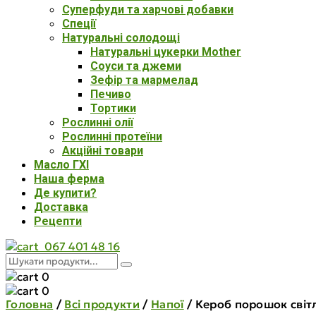
Суперфуди та харчові добавки
Спеції
Натуральні солодощі
Натуральні цукерки Mother
Соуси та джеми
Зефір та мармелад
Печиво
Тортики
Рослинні олії
Рослинні протеїни
Акційні товари
Масло ГХІ
Наша ферма
Де купити?
Доставка
Рецепти
067 401 48 16
0
0
Головна
/
Всі продукти
/
Напої
/
Кероб порошок світ