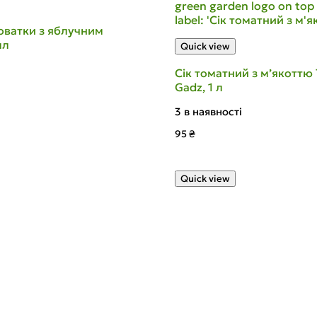
роватки з яблучним
мл
Quick view
Сік томатний з м’якоттю
Gadz, 1 л
3 в наявності
95
₴
Quick view