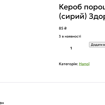
Кероб поро
(сирий) Здо
85
₴
3 в наявності
Кероб
Додати в
порошок
світлий
несмажений
(сирий)
Категорія:
Напої
Здорово
250
г
кількість
о»