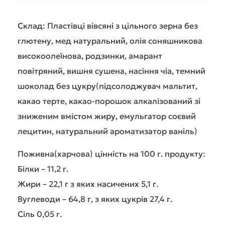
Склад: Пластівці вівсяні з цільного зерна без
глютену, мед натуральний, олія соняшникова
високоолеїнова, родзинки, амарант
повітряний, вишня сушена, насіння чіа, темний
шоколад без цукру(підсолоджувач мальтит,
какао терте, какао-порошок алкалізований зі
зниженим вмістом жиру, емульгатор соєвий
лецитин, натуральний ароматизатор ваніль)
Поживна(харчова) цінність на 100 г. продукту:
Білки – 11,2 г.
Жири – 22,1 г з яких насичених 5,1 г.
Вуглеводи – 64,8 г, з яких цукрів 27,4 г.
Сіль 0,05 г.