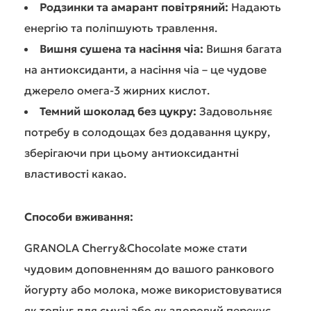
Родзинки та амарант повітряний:
Надають
енергію та поліпшують травлення.
Вишня сушена та насіння чіа:
Вишня багата
на антиоксиданти, а насіння чіа – це чудове
джерело омега-3 жирних кислот.
Темний шоколад без цукру:
Задовольняє
потребу в солодощах без додавання цукру,
зберігаючи при цьому антиоксидантні
властивості какао.
Способи вживання:
GRANOLA Cherry&Chocolate може стати
чудовим доповненням до вашого ранкового
йогурту або молока, може використовуватися
як топінг для смузі або як здоровий перекус