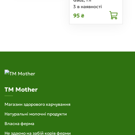
Gadz, 1 л
3 в наявності
95
₴
TM Mother
Магазин здорового харчування
Натуральні молочні продукти
Власна ферма
Не здаємо на забій корів ферми