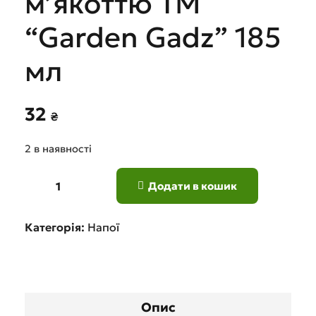
м’якоттю ТМ
“Garden Gadz” 185
мл
32
₴
2 в наявності
Додати в кошик
Категорія:
Напої
Опис