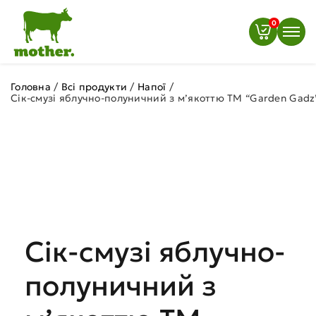
0
Головна
/
Всі продукти
/
Напої
/
Сік-смузі яблучно-полуничний з м’якоттю ТМ “Garden Gadz
Сік-смузі яблучно-
полуничний з