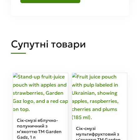
Супутні товари
Сік-смузі яблучно-
полуничний з
Сік-смузі
м’якоттю ТМ Garden
мультифруктовий з
Gadz, 1 л
м’якоттю ТМ Garden