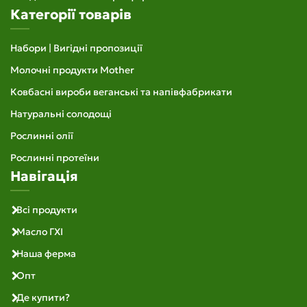
Категорії товарів
Набори | Вигідні пропозиції
Молочні продукти Mother
Ковбасні вироби веганські та напівфабрикати
Натуральні солодощі
Рослинні олії
Рослинні протеїни
Навігація
Всі продукти
Масло ГХІ
Наша ферма
Опт
Де купити?